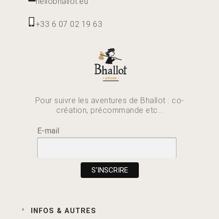
hellobhallot.eu
+33 6 07 02 19 63
Pour suivre les aventures de Bhallot : co-
création, précommande etc...
E-mail
INFOS & AUTRES