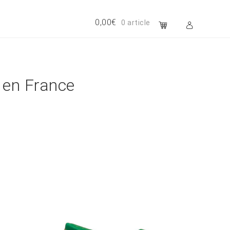
0,00
€
0 article
é en France