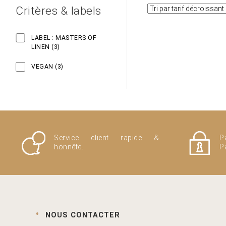
Critères & labels
LABEL : MASTERS OF
3
LINEN
3
PRODUCTS
3
VEGAN
3
PRODUCTS
Service client rapide &
P
honnête.
P
NOUS CONTACTER