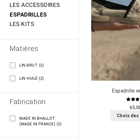
LES ACCESSOIRES
ESPADRILLES
LES KITS
Matières
3
LIN BRUT
3
PRODUCTS
2
LIN HUILÉ
2
PRODUCTS
Espadrille en
Fabrication
Note
4
65,0
sur 
Choix des
MADE IN BHALLOT
3
(MADE IN FRANCE)
3
PRODUCTS