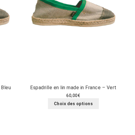
 Bleu
Espadrille en lin made in France – Vert
60,00
€
Ce
Choix des options
produit
a
duit
plusieurs
variations.
sieurs
Les
iations.
options