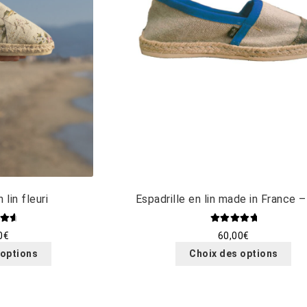
 lin fleuri
Espadrille en lin made in France –
.86
Note
5.00
0
€
60,00
€
5
sur 5
Ce
Ce
 options
Choix des options
produit
pro
a
a
plusieurs
plu
variations.
var