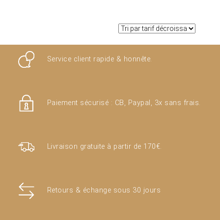
variations.
Les
options
peuvent
être
choisies
Service client rapide & honnête.
sur
la
page
du
produit
Paiement sécurisé : CB, Paypal, 3x sans frais.
Livraison gratuite à partir de 170€.
Retours & échange sous 30 jours