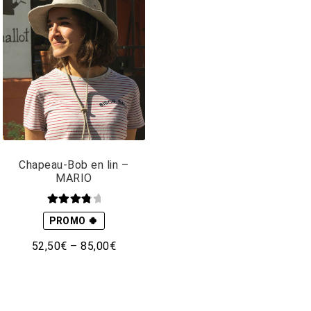
Chapeau-Bob en lin –
MARIO
Note
4.00
PROMO 🍀
sur 5
52,50
€
–
85,00
€
Ce
produit
a
plusieurs