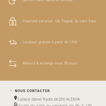
Service client rapide & honnête.
page
du
produit
Paiement sécurisé : CB, Paypal, 3x sans frais.
Livraison gratuite à partir de 170€.
Retours & échange sous 30 jours
NOUS CONTACTER
5 place daniel fradin 66200 ALENYA
Ouvert du lundi au vendredi de 9h à 18h.