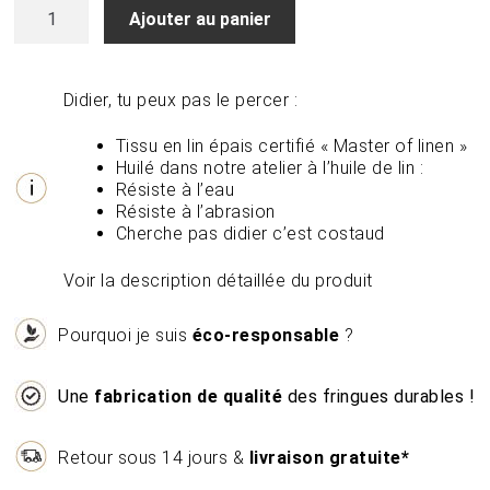
quantité
Ajouter au panier
de
La
trousse
in-
Didier, tu peux pas le percer :
trouable
-
Tissu en lin épais certifié « Master of linen »
DIDIER
Huilé dans notre atelier à l’huile de lin :
Résiste à l’eau
Résiste à l’abrasion
Cherche pas didier c’est costaud
Voir la description détaillée du produit
Pourquoi je suis
éco-responsable
?
Une
fabrication de qualité
des fringues durables !
Retour sous 14 jours &
livraison gratuite*