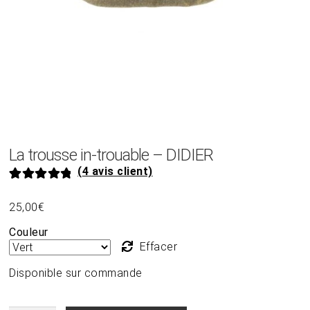
La trousse in-trouable – DIDIER
(
4
avis client)
Noté
4
5.00
25,00
€
sur 5 basé
sur
notations
Couleur
client
Effacer
Disponible sur commande