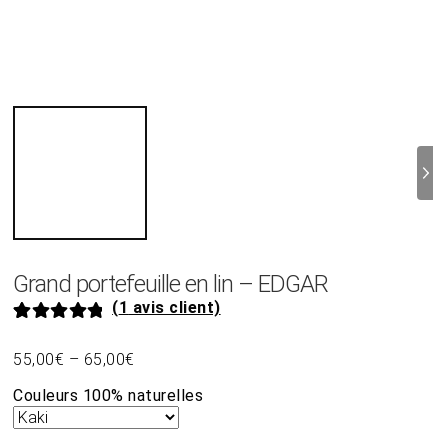
Grand portefeuille en lin – EDGAR
(
1
avis client)
Noté
1
5.00
55,00
€
–
65,00
€
sur 5 basé
sur
notation
Couleurs 100% naturelles
client