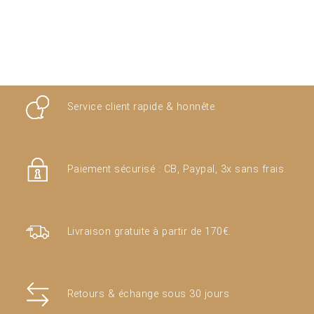
Les
options
peuvent
être
choisies
sur
la
Service client rapide & honnête.
page
du
produit
Paiement sécurisé : CB, Paypal, 3x sans frais.
Livraison gratuite à partir de 170€.
Retours & échange sous 30 jours