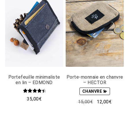
Portefeuille minimaliste
Porte-monnaie en chanvre
en lin – EDMOND
– HECTOR
CHANVRE 💫
Note
4.67
35,00
€
Le
Le
15,00
€
12,00
€
sur 5
Ce
prix
prix
produit
initial
actuel
a
était :
est :
plusieurs
15,00€.
12,00€.
variations.