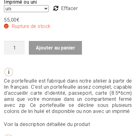
Imprimé ou uni
Effacer
55,00
€
Rupture de stock
quantité
Ajouter au panier
de
Grand
portefeuille
en
lin
-
Ce portefeuille est fabriqué dans notre atelier à partir de
EDGAR
lin français. C’est un portefeuille assez complet, capable
d’accueillir carte d’identité, passeport, carte (8.5*6cm)
ainsi que votre monnaie dans un compartiment fermé
avec zip. Ce portefeuille se décline sous plusieurs
coloris de lin huilé et disponible ou non avec un imprimé.
Voir la description détaillée du produit