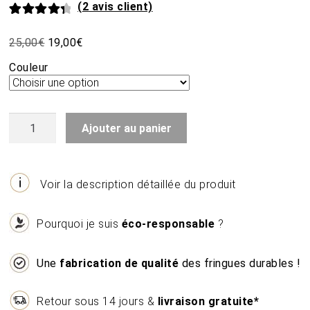
(
2
avis client)
Noté
2
4.50
Le
Le
25,00
€
19,00
€
sur 5 basé
prix
prix
sur
Couleur
initial
actuel
notations
était :
est :
client
25,00€.
19,00€.
quantité
Ajouter au panier
de
Petite
pochette
fait-
Voir la description détaillée du produit
main
Pourquoi je suis
éco-responsable
?
Une
fabrication de qualité
des fringues durables !
Retour sous 14 jours &
livraison gratuite*