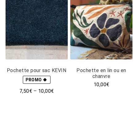
Pochette pour sac KEVIN
Pochette en lin ou en
chanvre
PROMO 🍀
10,00
€
Ce
7,50
€
–
10,00
€
produit
Ce
a
produit
plusieurs
a
variations.
plusieurs
Les
variations.
options
Les
peuvent
options