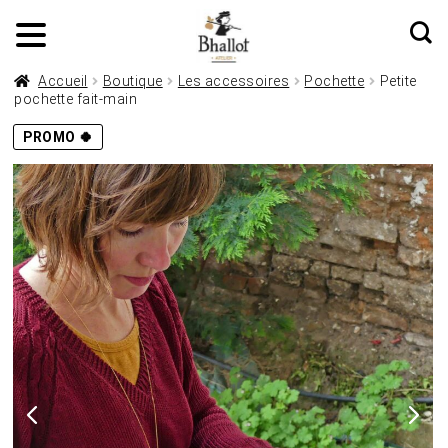
Accueil
Boutique
Les accessoires
Pochette
Petite
pochette fait-main
PROMO 🍀