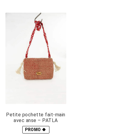
être
peuvent
choisies
être
sur
choisies
la
sur
page
la
du
page
produit
du
produit
Petite pochette fait-main
avec anse – PATLA
PROMO 🍀