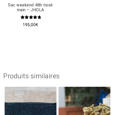
Sac weekend 48h tissé
main – JHOLA
Note
5.00
195,00
€
sur 5
Produits similaires