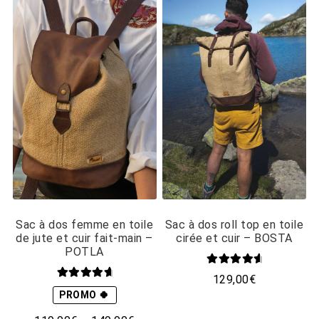
Sac à dos femme en toile
Sac à dos roll top en toile
de jute et cuir fait-main –
cirée et cuir – BOSTA
POTLA
Note
4.81
129,00
€
Note
4.88
sur 5
PROMO 🍀
sur 5