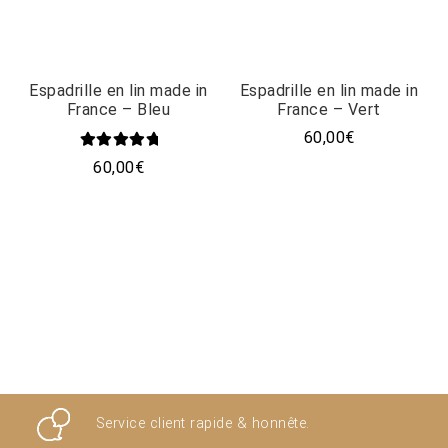
Espadrille en lin made in
Espadrille en lin made in
France – Bleu
France – Vert
60,00
€
Ce
Note
5.00
60,00
€
produit
sur 5
Ce
a
produit
plusieurs
a
variations.
plusieurs
Les
variations.
options
Les
peuvent
options
être
peuvent
choisies
être
sur
choisies
la
sur
page
la
du
Service client rapide & honnête.
page
produit
du