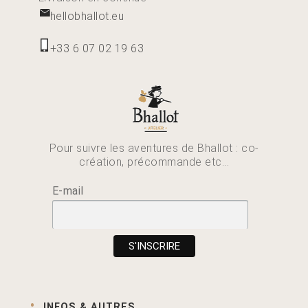
hellobhallot.eu
+33 6 07 02 19 63
Pour suivre les aventures de Bhallot : co-
création, précommande etc...
E-mail
INFOS & AUTRES