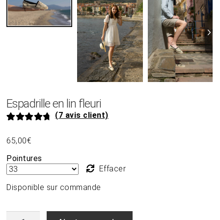
Espadrille en lin fleuri
(
7
avis client)
Noté
7
4.86
65,00
€
sur 5 basé
sur
Pointures
notations
Effacer
client
Disponible sur commande
quantité