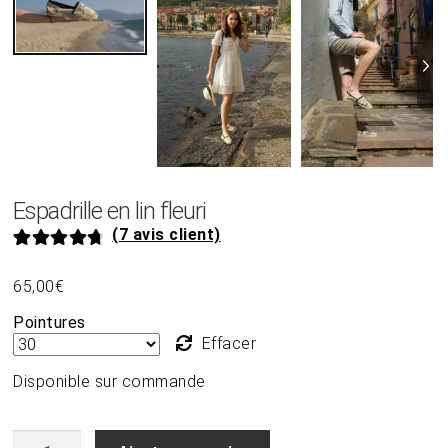
Espadrille en lin fleuri
(
7
avis client)
Noté
7
4.86
65,00
€
sur 5 basé
sur
Pointures
notations
Effacer
client
Disponible sur commande
quantité