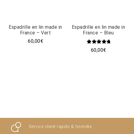
Espadrille en lin made in
Espadrille en lin made in
France – Vert
France – Bleu
60,00
€
Ce
Note
5.00
60,00
€
produit
sur 5
Ce
a
produit
plusieurs
a
variations.
plusieurs
Les
variations.
options
Les
peuvent
options
être
peuvent
choisies
être
sur
choisies
la
sur
page
la
du
Service client rapide & honnête.
page
produit
du