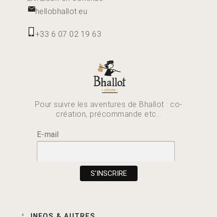
hellobhallot.eu
+33 6 07 02 19 63
Pour suivre les aventures de Bhallot : co-
création, précommande etc...
E-mail
INFOS & AUTRES