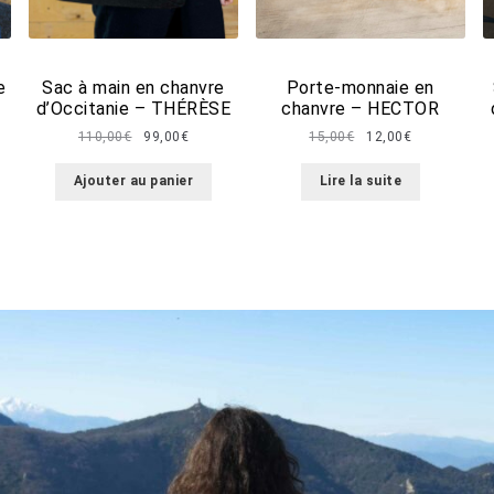
e
Sac à main en chanvre
Porte-monnaie en
d’Occitanie – THÉRÈSE
chanvre – HECTOR
Le
Le
Le
Le
110,00
€
99,00
€
15,00
€
12,00
€
prix
prix
prix
prix
l
initial
actuel
initial
actuel
Ajouter au panier
Lire la suite
était :
est :
était :
est :
00€.
110,00€.
99,00€.
15,00€.
12,00€.