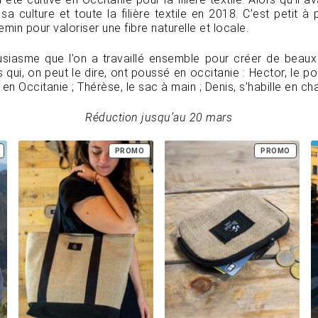
a culture et toute la filière textile en 2018. C’est petit à
n pour valoriser une fibre naturelle et locale.
siasme que l’on a travaillé ensemble pour créer de beau
 qui, on peut le dire, ont poussé en occitanie : Hector, le po
en Occitanie ; Thérèse, le sac à main ; Denis, s’habille en ch
Réduction jusqu’au 20 mars
PRODUIT
PRODUIT
PRODU
PROMO
PROMO
EN
EN
EN
PROMOTION
PROMOTION
PROMO