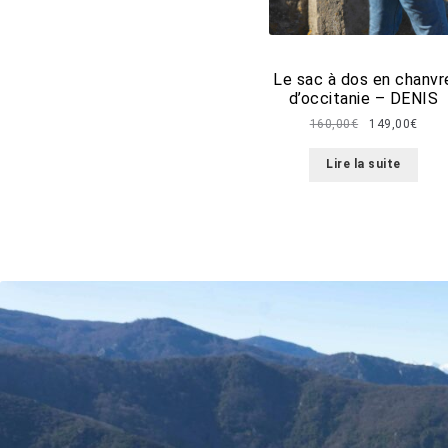
Le sac à dos en chanvr
d’occitanie – DENIS
Le
Le
160,00
€
149,00
€
prix
prix
initial
actue
Lire la suite
était :
est :
160,00€.
149,