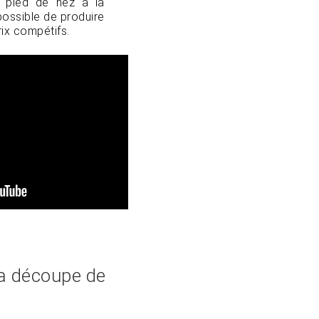
u pied de nez à la
possible de produire
rix compétifs.
la découpe de