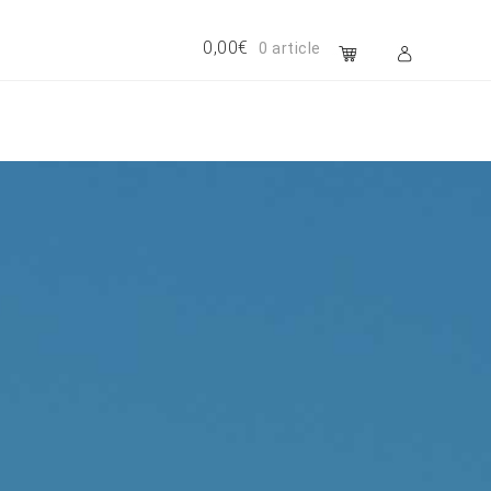
0,00
€
0 article