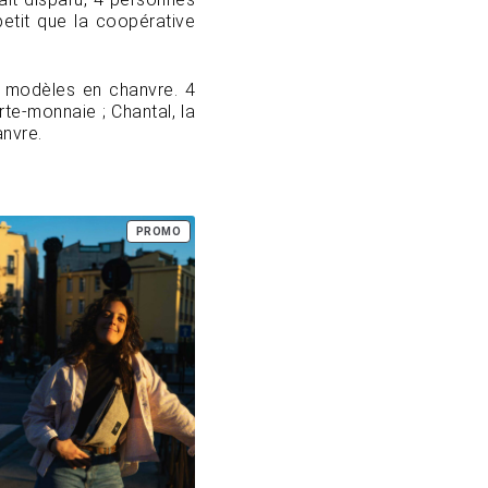
 petit que la coopérative
x modèles en chanvre. 4
rte-monnaie ; Chantal, la
anvre.
IT
PRODUIT
PROMO
EN
TION
PROMOTION