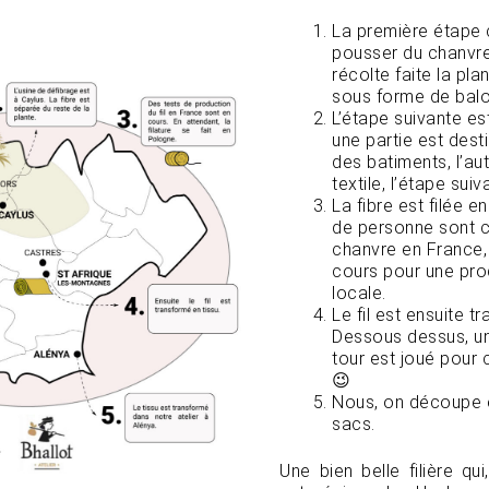
La première étape c
pousser du chanvre.
récolte faite la pl
sous forme de balo
L’étape suivante est
une partie est desti
des batiments, l’autr
textile, l’étape suiv
La fibre est filée 
de personne sont c
chanvre en France,
cours pour une pro
locale.
Le fil est ensuite t
Dessous dessus, un f
tour est joué pour 
😉
Nous, on découpe 
sacs.
Une bien belle filière qu