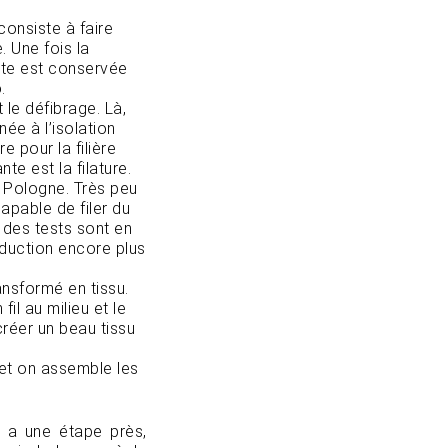
onsiste à faire
 Une fois la
ante est conservée
.
 le défibrage. Là,
née à l’isolation
e pour la filière
ante est la filature.
en Pologne. Très peu
apable de filer du
 des tests sont en
duction encore plus
ransformé en tissu.
il au milieu et le
créer un beau tissu
et on assemble les
i, a une étape près,