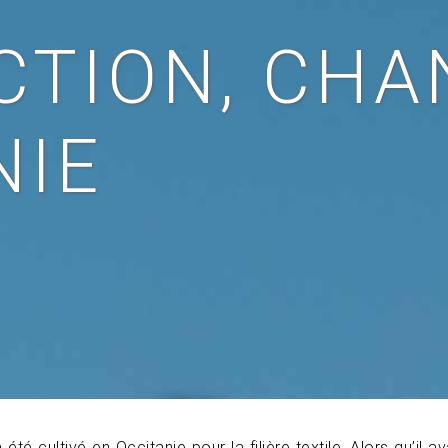
CTION, CH
NIE
té cultivé en Occitanie pour la filière textile. Alors qu’il a