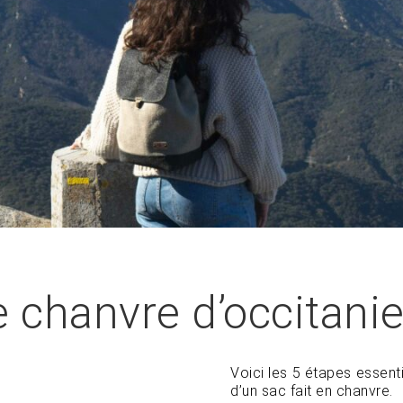
re chanvre d’occitani
Voici les 5 étapes essenti
d’un sac fait en chanvre.