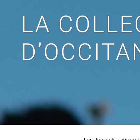
LA COLLE
D’OCCITA
Longtemps le chanvre a é